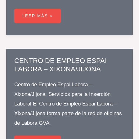
CENTRO
DE
LEER MÁS »
EMPLEO
ESPAI
LABORA
–
NOVELDA
CENTRO DE EMPLEO ESPAI
LABORA – XIXONA/JIJONA
Centro de Empleo Espai Labora –
Xixona/Jijona: Servicios para la Inserción
Laboral El Centro de Empleo Espai Labora –
Xixona/Jijona forma parte de la red de oficinas
de Labora GVA,
CENTRO