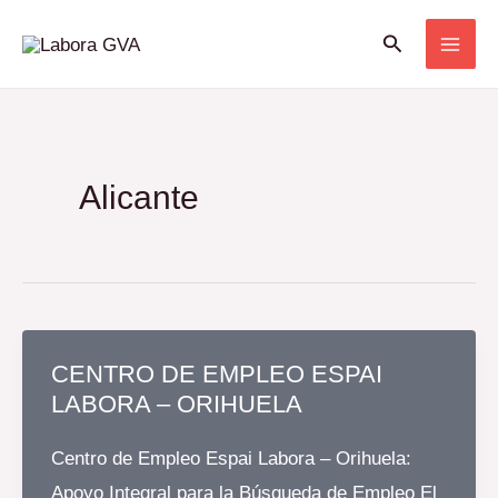
Ir
Buscar
al
contenido
Alicante
CENTRO DE EMPLEO ESPAI
LABORA – ORIHUELA
Centro de Empleo Espai Labora – Orihuela:
Apoyo Integral para la Búsqueda de Empleo El