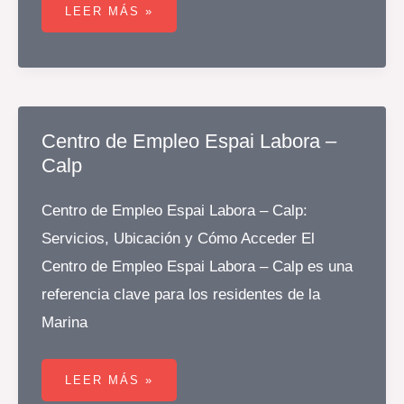
DE
LEER MÁS »
EMPLEO
ESPAI
LABORA
–
XIXONA/JIJONA
Centro de Empleo Espai Labora –
Calp
Centro de Empleo Espai Labora – Calp:
Servicios, Ubicación y Cómo Acceder El
Centro de Empleo Espai Labora – Calp es una
referencia clave para los residentes de la
Marina
CENTRO
DE
LEER MÁS »
EMPLEO
ESPAI